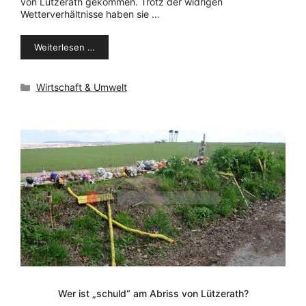
von Lützerath gekommen. Trotz der widrigen
Wetterverhältnisse haben sie …
Weiterlesen …
Kategorien
Wirtschaft & Umwelt
Wer ist „schuld“ am Abriss von Lützerath?