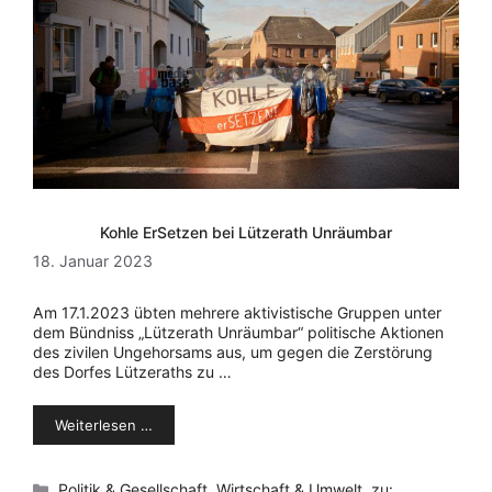
Kohle ErSetzen bei Lützerath Unräumbar
18. Januar 2023
Am 17.1.2023 übten mehrere aktivistische Gruppen unter
dem Bündniss „Lützerath Unräumbar“ politische Aktionen
des zivilen Ungehorsams aus, um gegen die Zerstörung
des Dorfes Lützeraths zu …
Weiterlesen …
Kategorien
Politik & Gesellschaft
,
Wirtschaft & Umwelt
,
zu: