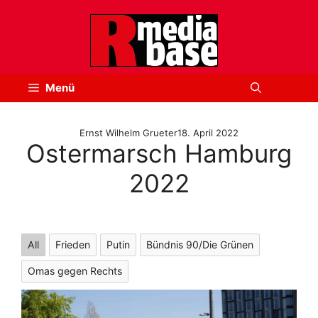
Zum
Inhalt
springen
Menü
Ernst Wilhelm Grueter
18. April 2022
Ostermarsch Hamburg
2022
All
Frieden
Putin
Bündnis 90/Die Grünen
Omas gegen Rechts