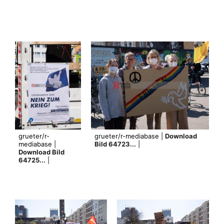
grueter/r-
grueter/r-mediabase |
Download
mediabase |
Bild 64723...
|
Download Bild
64725...
|