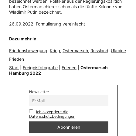
bezeichnet werden, Politiker aus der Regierungskoalition
haben Ostermarschierer schon als die fünfte Kolonne von
Wladimir Putin bezeichnet.
26.09.2022, Formulierung vereinfacht
Dazu mehr in
Friedensbewegung
, 
Krieg
, 
Ostermarsch
, 
Russland
, 
Ukraine
Frieden
Start
|
Ereignisfotografie
|
Frieden
|
Ostermarsch
Hamburg 2022
Newsletter
Ich akzeptiere die
Datenschutzbedingungen