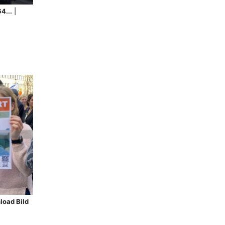
4...
|
load Bild