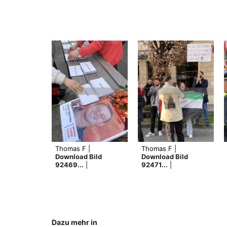
Thomas F |
Thomas F |
Download Bild
Download Bild
92469...
|
92471...
|
Dazu mehr in