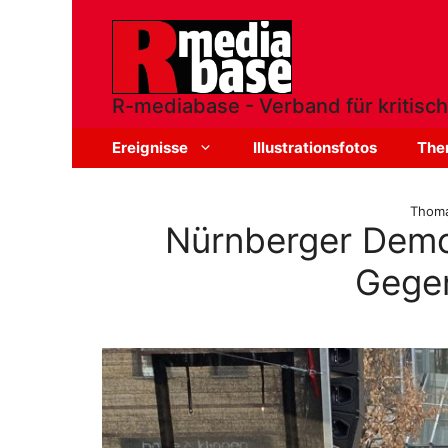
Zum
Inhalt
springen
R-mediabase - Verband für kritisch
Ereignisse
Illustrationsfotos
The
Thoma
Nürnberger Demo
Gege