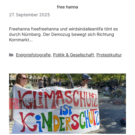
free hanna
27. September 2025
Freehanna freefreehanna und wirdsindalleantifa tönt es
durch Nürnberg. Der Demozug bewegt sich Richtung
Kornmarkt…
Kategorien
Ereignisfotografie
,
Politik & Gesellschaft
,
Protestkultur