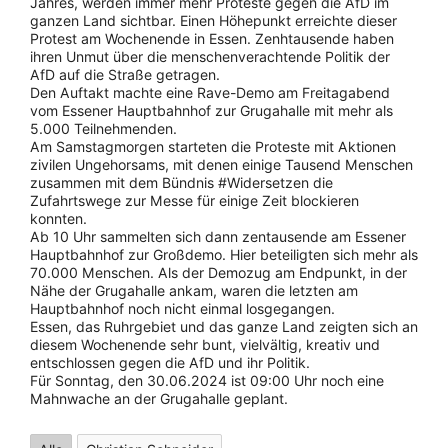
Jahres, werden immer mehr Proteste gegen die AfD im
ganzen Land sichtbar. Einen Höhepunkt erreichte dieser
Protest am Wochenende in Essen. Zenhtausende haben
ihren Unmut über die menschenverachtende Politik der
AfD auf die Straße getragen.
Den Auftakt machte eine Rave-Demo am Freitagabend
vom Essener Hauptbahnhof zur Grugahalle mit mehr als
5.000 Teilnehmenden.
Am Samstagmorgen starteten die Proteste mit Aktionen
zivilen Ungehorsams, mit denen einige Tausend Menschen
zusammen mit dem Bündnis #Widersetzen die
Zufahrtswege zur Messe für einige Zeit blockieren
konnten.
Ab 10 Uhr sammelten sich dann zentausende am Essener
Hauptbahnhof zur Großdemo. Hier beteiligten sich mehr als
70.000 Menschen. Als der Demozug am Endpunkt, in der
Nähe der Grugahalle ankam, waren die letzten am
Hauptbahnhof noch nicht einmal losgegangen.
Essen, das Ruhrgebiet und das ganze Land zeigten sich an
diesem Wochenende sehr bunt, vielvältig, kreativ und
entschlossen gegen die AfD und ihr Politik.
Für Sonntag, den 30.06.2024 ist 09:00 Uhr noch eine
Mahnwache an der Grugahalle geplant.