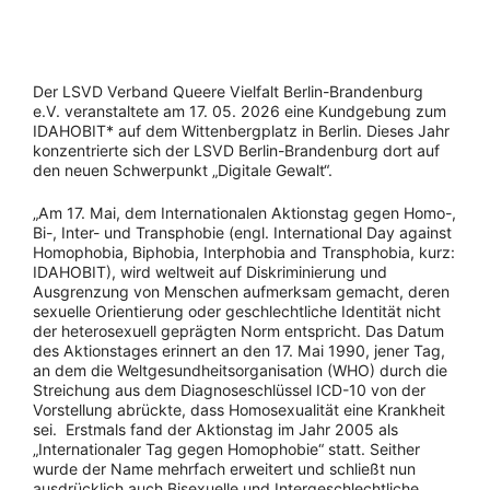
Der LSVD Verband Queere Vielfalt Berlin-Brandenburg
e.V. veranstaltete am 17. 05. 2026 eine Kundgebung zum
IDAHOBIT* auf dem Wittenbergplatz in Berlin. Dieses Jahr
konzentrierte sich der LSVD Berlin-Brandenburg dort auf
den neuen Schwerpunkt „Digitale Gewalt“.
„Am 17. Mai, dem Internationalen Aktionstag gegen Homo-,
Bi-, Inter- und Transphobie (engl. International Day against
Homophobia, Biphobia, Interphobia and Transphobia, kurz:
IDAHOBIT), wird weltweit auf Diskriminierung und
Ausgrenzung von Menschen aufmerksam gemacht, deren
sexuelle Orientierung oder geschlechtliche Identität nicht
der heterosexuell geprägten Norm entspricht. Das Datum
des Aktionstages erinnert an den 17. Mai 1990, jener Tag,
an dem die Weltgesundheitsorganisation (WHO) durch die
Streichung aus dem Diagnoseschlüssel ICD-10 von der
Vorstellung abrückte, dass Homosexualität eine Krankheit
sei. Erstmals fand der Aktionstag im Jahr 2005 als
„Internationaler Tag gegen Homophobie“ statt. Seither
wurde der Name mehrfach erweitert und schließt nun
ausdrücklich auch Bisexuelle und Intergeschlechtliche