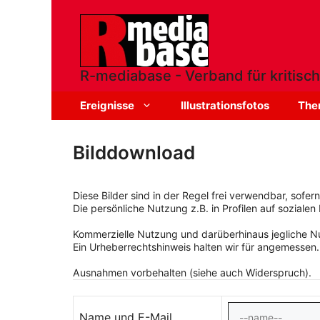
Zum
Inhalt
springen
R-mediabase - Verband für kritisch
Ereignisse
Illustrationsfotos
The
Bilddownload
Diese Bilder sind in der Regel frei verwendbar, sofe
Die persönliche Nutzung z.B. in Profilen auf sozialen 
Kommerzielle Nutzung und darüberhinaus jegliche Nut
Ein Urheberrechtshinweis halten wir für angemessen.
Ausnahmen vorbehalten (siehe auch Widerspruch).
Name und E-Mail