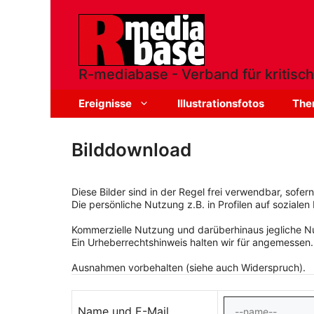
Zum
Inhalt
springen
R-mediabase - Verband für kritisch
Ereignisse
Illustrationsfotos
The
Bilddownload
Diese Bilder sind in der Regel frei verwendbar, sofe
Die persönliche Nutzung z.B. in Profilen auf sozialen 
Kommerzielle Nutzung und darüberhinaus jegliche Nut
Ein Urheberrechtshinweis halten wir für angemessen.
Ausnahmen vorbehalten (siehe auch Widerspruch).
Name und E-Mail