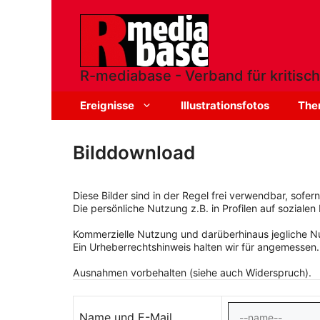
Zum
Inhalt
springen
R-mediabase - Verband für kritisch
Ereignisse
Illustrationsfotos
The
Bilddownload
Diese Bilder sind in der Regel frei verwendbar, sofe
Die persönliche Nutzung z.B. in Profilen auf sozialen 
Kommerzielle Nutzung und darüberhinaus jegliche Nut
Ein Urheberrechtshinweis halten wir für angemessen.
Ausnahmen vorbehalten (siehe auch Widerspruch).
Name und E-Mail