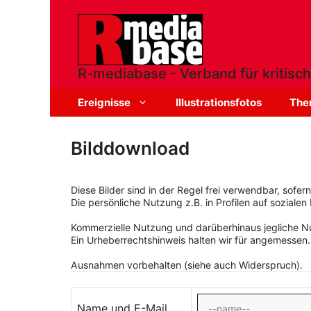
Zum
Inhalt
springen
R-mediabase - Verband für kritisch
Ereignisse
Illustrationsfotos
The
Bilddownload
Diese Bilder sind in der Regel frei verwendbar, sofe
Die persönliche Nutzung z.B. in Profilen auf sozialen 
Kommerzielle Nutzung und darüberhinaus jegliche Nut
Ein Urheberrechtshinweis halten wir für angemessen.
Ausnahmen vorbehalten (siehe auch Widerspruch).
Name und E-Mail