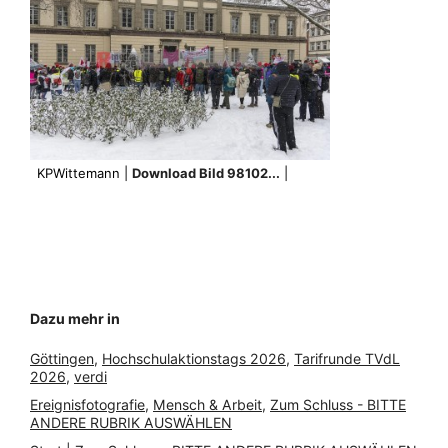
KPWittemann |
Download Bild 98102...
|
Dazu mehr in
Göttingen
, 
Hochschulaktionstags 2026
, 
Tarifrunde TVdL
2026
, 
verdi
Ereignisfotografie
, 
Mensch & Arbeit
, 
Zum Schluss - BITTE
ANDERE RUBRIK AUSWÄHLEN