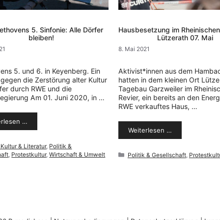
ethovens 5. Sinfonie: Alle Dörfer
Hausbesetzung im Rheinischen
bleiben!
Lützerath 07. Mai
021
8. Mai 2021
ens 5. und 6. in Keyenberg. Ein
Aktivist*innen aus dem Hamba
 gegen die Zerstörung alter Kultur
hatten in dem kleinen Ort Lütze
fer durch RWE und die
Tagebau Garzweiler im Rheinis
egierung Am 01. Juni 2020, in …
Revier, ein bereits an den Ener
RWE verkauftes Haus, …
erlesen …
Weiterlesen …
orien
Kultur & Literatur
,
Politik &
aft
,
Protestkultur
,
Wirtschaft & Umwelt
Kategorien
Politik & Gesellschaft
,
Protestkult