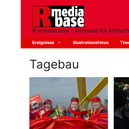
Zum
Inhalt
springen
R-mediabase - Verband für kritisch
Ereignisse
Illustrationsfotos
The
Tagebau