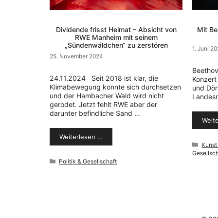
Dividende frisst Heimat – Absicht von
Mit Be
RWE Manheim mit seinem
„Sündenwäldchen“ zu zerstören
1. Juni 2
25. November 2024
Beethov
24.11.2024 Seit 2018 ist klar, die
Konzert
Klimabewegung konnte sich durchsetzen
und Dör
und der Hambacher Wald wird nicht
Landesr
gerodet. Jetzt fehlt RWE aber der
darunter befindliche Sand …
Weit
Weiterlesen …
Kateg
Kunst 
Gesellsch
Kategorien
Politik & Gesellschaft