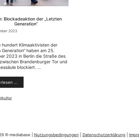
in: Blockadeaktion der „Letzten
Generation“
mber 2023
 hundert Klimaaktivisten der
n Generation“ haben am 25.
r 2023 in Berlin die Straße des
i zwischen Brandenburger Tor und
gessäule blockiert. …
erlesen …
orien
tkultur
26 R-mediabase |
Nutzungsbedingungen
|
Datenschutzerklärung
|
Impr