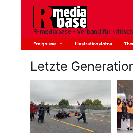
Zum
Inhalt
springen
R-mediabase - Verband für kritisch
Ereignisse
Illustrationsfotos
The
Letzte Generatio