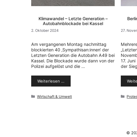
Klimawandel – Letzte Generation –
Berl
Autobahnblockade bei Kassel
2. Oktober 2024
27. Nove
Am vergangenen Montag nachmittag
Mehrere
blockierten 40 ‚Sympathisan:innen‘ der
„Letzte
Letzten Generation die Autobahn A49 bei
Novembe
Kassel. Die Blockade wurde dann von der
17. Jun
Polizei aufgelöst und die …
der Sie
Weiterlesen …
Weit
Kategorien
Kateg
Wirtschaft & Umwelt
Protes
© 20