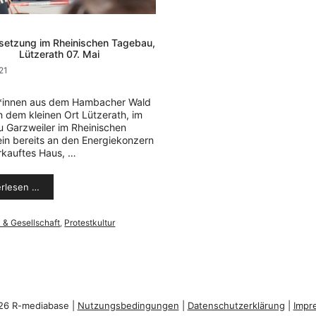
etzung im Rheinischen Tagebau,
Lützerath 07. Mai
21
t*innen aus dem Hambacher Wald
n dem kleinen Ort Lützerath, im
 Garzweiler im Rheinischen
 ein bereits an den Energiekonzern
kauftes Haus, …
erlesen …
orien
k & Gesellschaft
,
Protestkultur
26 R-mediabase |
Nutzungsbedingungen
|
Datenschutzerklärung
|
Impr