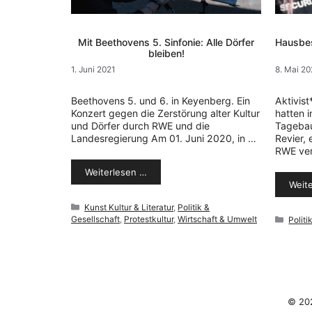
Mit Beethovens 5. Sinfonie: Alle Dörfer
Hausbes
bleiben!
1. Juni 2021
8. Mai 20
Beethovens 5. und 6. in Keyenberg. Ein
Aktivis
Konzert gegen die Zerstörung alter Kultur
hatten i
und Dörfer durch RWE und die
Tagebau
Landesregierung Am 01. Juni 2020, in …
Revier,
RWE ver
Weiterlesen …
Weit
Kategorien
Kunst Kultur & Literatur
,
Politik &
Gesellschaft
,
Protestkultur
,
Wirtschaft & Umwelt
Kateg
Politi
© 20