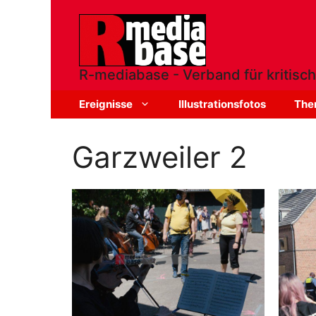
Zum
Inhalt
springen
R-mediabase - Verband für kritisch
Ereignisse
Illustrationsfotos
The
Garzweiler 2