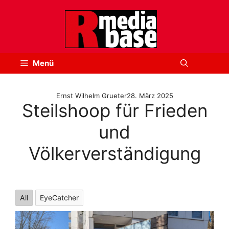
Zum
Inhalt
springen
Menü
Ernst Wilhelm Grueter
28. März 2025
Steilshoop für Frieden
und
Völkerverständigung
All
EyeCatcher