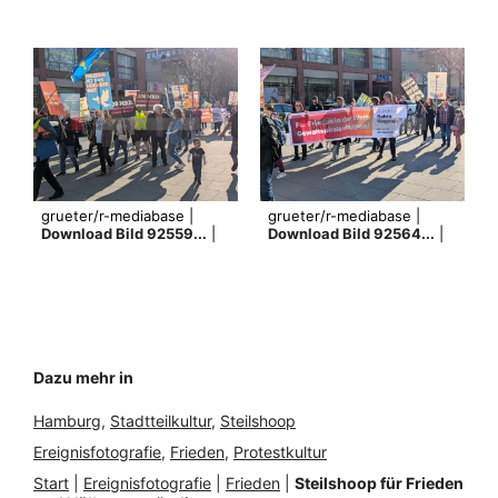
grueter/r-mediabase |
grueter/r-mediabase |
Download Bild 92559...
|
Download Bild 92564...
|
Dazu mehr in
Hamburg
, 
Stadtteilkultur
, 
Steilshoop
Ereignisfotografie
, 
Frieden
, 
Protestkultur
Start
|
Ereignisfotografie
|
Frieden
|
Steilshoop für Frieden