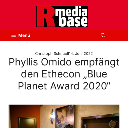
Zum
Inhalt
springen
Menü
Christoph Schnuell
14. Juni 2022
Phyllis Omido empfängt
den Ethecon „Blue
Planet Award 2020“