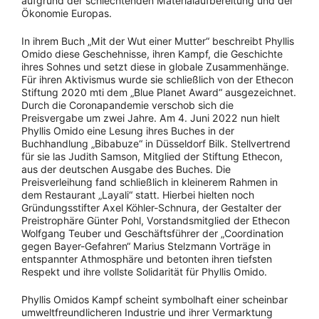
aufgrund der schlechtenden Materialaufbereitung und der
Ökonomie Europas.
In ihrem Buch „Mit der Wut einer Mutter“ beschreibt Phyllis
Omido diese Geschehnisse, ihren Kampf, die Geschichte
ihres Sohnes und setzt diese in globale Zusammenhänge.
Für ihren Aktivismus wurde sie schließlich von der Ethecon
Stiftung 2020 mti dem „Blue Planet Award“ ausgezeichnet.
Durch die Coronapandemie verschob sich die
Preisvergabe um zwei Jahre. Am 4. Juni 2022 nun hielt
Phyllis Omido eine Lesung ihres Buches in der
Buchhandlung „Bibabuze“ in Düsseldorf Bilk. Stellvertrend
für sie las Judith Samson, Mitglied der Stiftung Ethecon,
aus der deutschen Ausgabe des Buches. Die
Preisverleihung fand schließlich in kleinerem Rahmen in
dem Restaurant „Layali“ statt. Hierbei hielten noch
Gründungsstifter Axel Köhler-Schnura, der Gestalter der
Preistrophäre Günter Pohl, Vorstandsmitglied der Ethecon
Wolfgang Teuber und Geschäftsführer der „Coordination
gegen Bayer-Gefahren“ Marius Stelzmann Vorträge in
entspannter Athmosphäre und betonten ihren tiefsten
Respekt und ihre vollste Solidarität für Phyllis Omido.
Phyllis Omidos Kampf scheint symbolhaft einer scheinbar
umweltfreundlicheren Industrie und ihrer Vermarktung