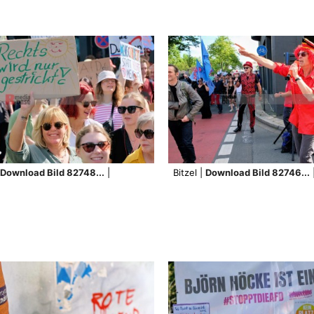
Download Bild 82748...
|
Bitzel |
Download Bild 82746...