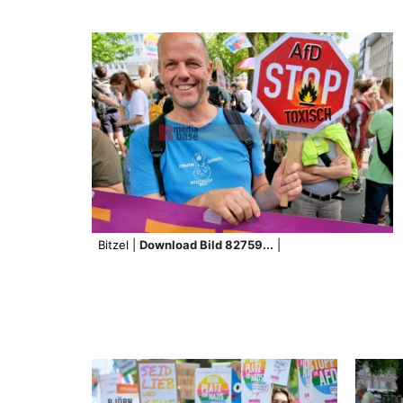
Bitzel |
Download Bild 82759...
|