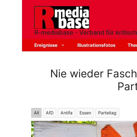
Zum
Inhalt
springen
R-mediabase - Verband für kritisch
Ereignisse
Illustrationsfotos
The
Nie wieder Fasch
Par
All
AfD
Antifa
Essen
Parteitag