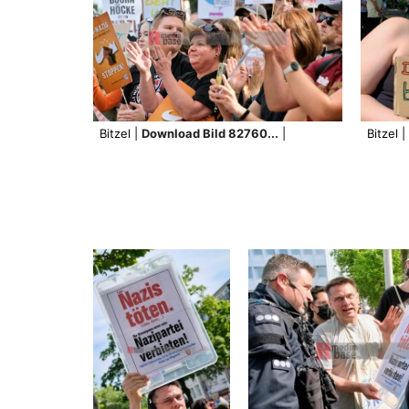
Bitzel |
Download Bild 82760...
|
Bitzel |