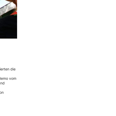
ierten die
oßdemo vom
und
von