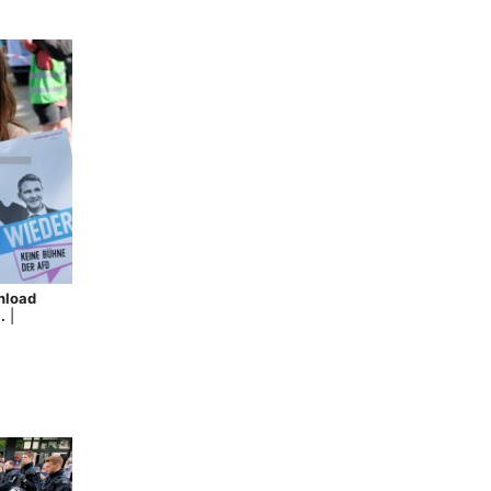
nload
.
|