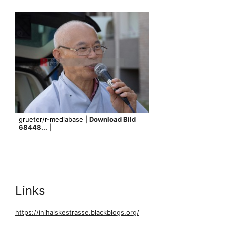
grueter/r-mediabase |
Download Bild
68448...
|
Links
https://inihalskestrasse.blackblogs.org/