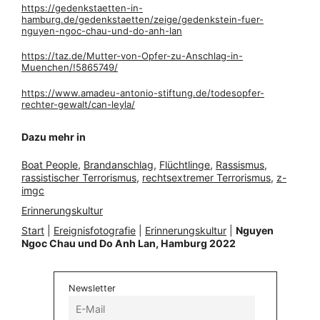
https://gedenkstaetten-in-
hamburg.de/gedenkstaetten/zeige/gedenkstein-fuer-
nguyen-ngoc-chau-und-do-anh-lan
https://taz.de/Mutter-von-Opfer-zu-Anschlag-in-
Muenchen/!5865749/
https://www.amadeu-antonio-stiftung.de/todesopfer-
rechter-gewalt/can-leyla/
Dazu mehr in
Boat People
, 
Brandanschlag
, 
Flüchtlinge
, 
Rassismus
, 
rassistischer Terrorismus
, 
rechtsextremer Terrorismus
, 
z-
imgc
Erinnerungskultur
Start
|
Ereignisfotografie
|
Erinnerungskultur
|
Nguyen
Ngoc Chau und Do Anh Lan, Hamburg 2022
Newsletter