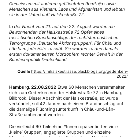
Gemeinsam mit anderen geflüchteten Rom*nija sowie
Menschen aus Vietnam, Laos und Afghanistan und lebten
sie in der Unterkunft Halskestraße 72.
I
n der Nacht vom 21. auf den 22. August wurden die
Bewohnenden der Halskestraße 72 Opfer eines
rassistischen Brandanschlags der rechtsterroristischen
Terrorgruppe „Deutsche Aktionsgruppen“. Für Châu und
Lân kam jede Hilfe zu spät. Sie wurden zu den damals
ersten dokumentierten Mordopfern rechter Gewalt in der
Bundesrepublik Deutschland.
Quelle
https://inihalskestrasse.blackblogs.org/gedenken-
2022/
Hamburg. 22.08.2022
Etwa 60 Menschen versammelten
sich zum Gedenken vor der Halskestraße 72 in Hamburg
Billbrook. Dieser Abschnitt der Halskestraße, so wurde
verkündet, soll 42 Jahren nach einem Brandanschlag auf
die damalige Flüchtlingsunterkunft in Châu-und-Lân-
Straße umbenannt werden.
Die vielleicht 60 Teilnehmer*Innen repäsentierten viele
‚kleine‘ Gruppen, engagierte Gruppen und einzelne