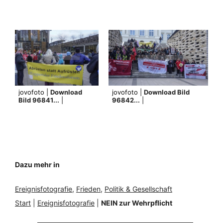
jovofoto |
Download
jovofoto |
Download Bild
Bild 96841...
|
96842...
|
Dazu mehr in
Ereignisfotografie
, 
Frieden
, 
Politik & Gesellschaft
Start
|
Ereignisfotografie
|
NEIN zur Wehrpflicht