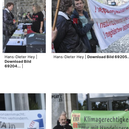
Hans-Dieter Hey |
Hans-Dieter Hey |
Download Bild 69205..
Download Bild
69204...
|