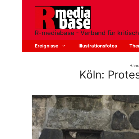
Zum
Inhalt
springen
R-mediabase - Verband für kritisch
Ereignisse
Illustrationsfotos
The
Hans
Köln: Prot