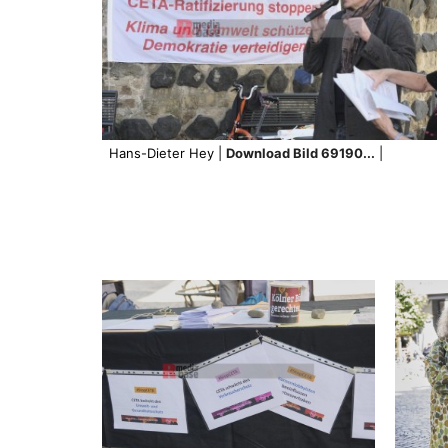
Hans-Dieter Hey |
Download Bild 69190...
|