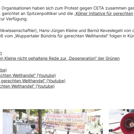
e Organisationen haben sich zum Protest gegen CETA zusammen ges
, gerichtet an Spitzenpolitiker und die
„Kölner Initiative für gerechten
 zur Verfügung.
itikwissenschaftler), Hans-Jürgen Kleine und Bernd Keveslegeti von d
Heß vom „Wuppertaler Bündnis für gerechten Welthandel“ folgen in Kür
n
n Kleine nicht gehaltene Rede zur „Degeneration“ der Grünen
ube)
rechten Welthandel“ (Youtube)
für gerechten Welthandel“ (Youtube)
chten Welthandel” (Youtube)