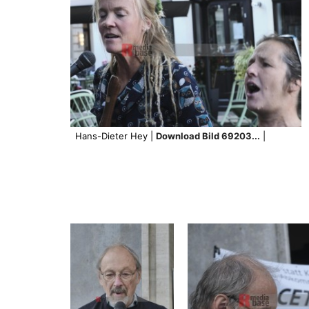
Hans-Dieter Hey |
Download Bild 69203...
|