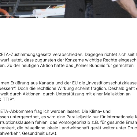
s CETA-Zustimmungsgesetz verabschieden. Dagegen richtet sich seit
rwurf lautet, dass zugunsten der Konzerne wichtige Rechte eingesch
n. Zu der heutigen Aktion hatte das „Kölner Bündnis für gerechten
samen Erklärung aus Kanada und der EU die „Investitionsschutzklause
sern“. Doch die rechtliche Wirkung scheint fraglich. Deshalb geht 
eit durch Aktionen, durch Unterstützung mit einer Mailaktion an
 TTIP“.
CETA-Abkommen fraglich werden lassen: Die Klima- und
en untergeordnet, es wird eine Paralleljustiz nur für internationale
orruptionsklauseln fehlen, das Vorsorgeprinzip z.B. für gesunde Ernä
rankert, die bäuerliche lokale Landwirtschaft gerät weiter unter Dru
Nahverkehr, Gesundheit usw.).