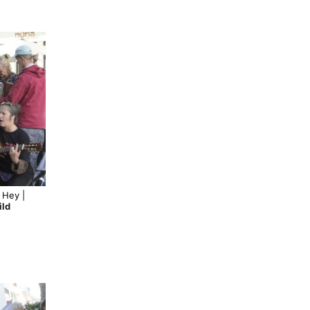
 Hey |
ild