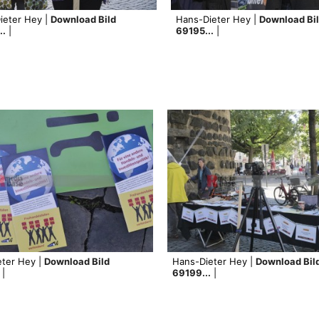
ieter Hey |
Download Bild
Hans-Dieter Hey |
Download Bi
..
|
69195...
|
eter Hey |
Download Bild
Hans-Dieter Hey |
Download Bil
|
69199...
|