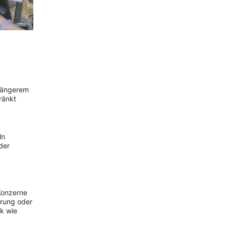
 längerem
ränkt
ln
der
 Konzerne
hrung oder
ck wie