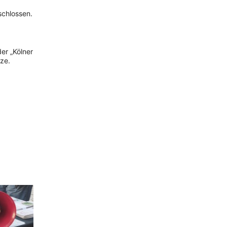
chlossen.
er „Kölner
ze.