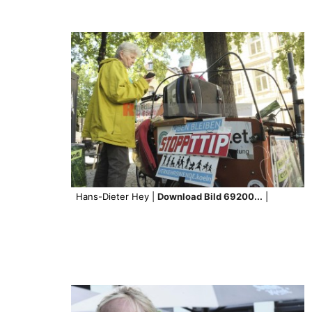
Hans-Dieter Hey |
Download Bild 69200...
|