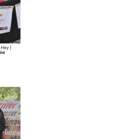
 Hey |
ild