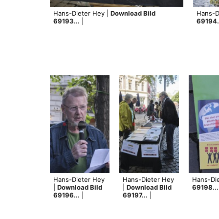
Hans-Dieter Hey |
Download Bild
Hans-D
69193...
|
69194.
Hans-Dieter Hey
Hans-Dieter Hey
Hans-Di
|
Download Bild
|
Download Bild
69198...
69196...
|
69197...
|