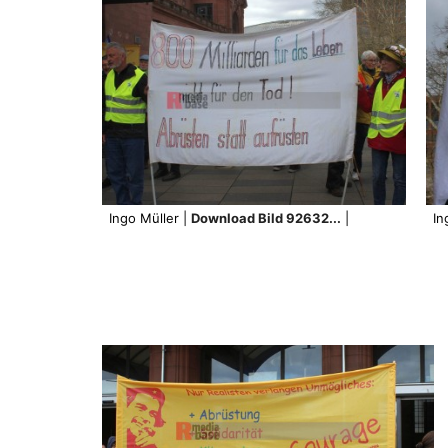
Ingo Müller |
Download Bild 92632...
|
In