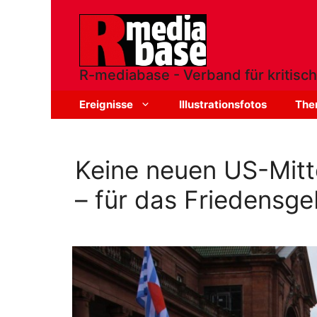
Zum
Inhalt
springen
R-mediabase - Verband für kritisch
Ereignisse
Illustrationsfotos
The
Keine neuen US-Mitt
– für das Friedensg