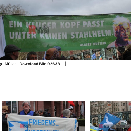
go Müller |
Download Bild 92633...
|