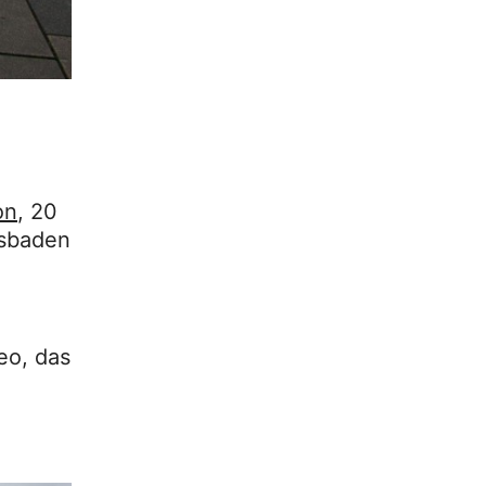
on
, 20
esbaden
eo, das