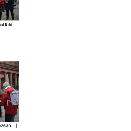
d Bild
92639...
|