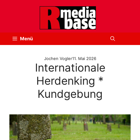
Zum
Inhalt
springen
Menü
Jochen Vogler
11. Mai 2026
Internationale
Herdenking *
Kundgebung