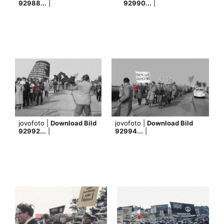
92988...
|
92990...
|
jovofoto |
Download Bild
jovofoto |
Download Bild
92992...
|
92994...
|