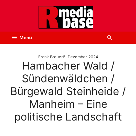
Zum
Inhalt
springen
Menü
Frank Breuer
6. Dezember 2024
Hambacher Wald /
Sündenwäldchen /
Bürgewald Steinheide /
Manheim – Eine
politische Landschaft