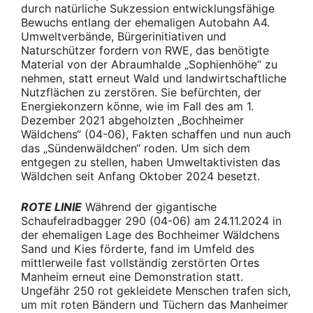
durch natürliche Sukzession entwicklungsfähige
Bewuchs entlang der ehemaligen Autobahn A4.
Umweltverbände, Bürgerinitiativen und
Naturschützer fordern von RWE, das benötigte
Material von der Abraumhalde „Sophienhöhe“ zu
nehmen, statt erneut Wald und landwirtschaftliche
Nutzflächen zu zerstören. Sie befürchten, der
Energiekonzern könne, wie im Fall des am 1.
Dezember 2021 abgeholzten „Bochheimer
Wäldchens“ (04-06), Fakten schaffen und nun auch
das „Sündenwäldchen“ roden. Um sich dem
entgegen zu stellen, haben Umweltaktivisten das
Wäldchen seit Anfang Oktober 2024 besetzt.
ROTE LINIE
Während der gigantische
Schaufelradbagger 290 (04-06) am 24.11.2024 in
der ehemaligen Lage des Bochheimer Wäldchens
Sand und Kies förderte, fand im Umfeld des
mittlerweile fast vollständig zerstörten Ortes
Manheim erneut eine Demonstration statt.
Ungefähr 250 rot gekleidete Menschen trafen sich,
um mit roten Bändern und Tüchern das Manheimer