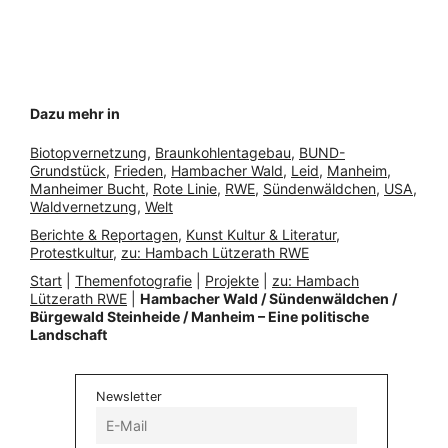
Dazu mehr in
Biotopvernetzung
, 
Braunkohlentagebau
, 
BUND-
Grundstück
, 
Frieden
, 
Hambacher Wald
, 
Leid
, 
Manheim
, 
Manheimer Bucht
, 
Rote Linie
, 
RWE
, 
Sündenwäldchen
, 
USA
, 
Waldvernetzung
, 
Welt
Berichte & Reportagen
, 
Kunst Kultur & Literatur
, 
Protestkultur
, 
zu: Hambach Lützerath RWE
Start
|
Themenfotografie
|
Projekte
|
zu: Hambach
Lützerath RWE
|
Hambacher Wald / Sündenwäldchen /
Bürgewald Steinheide / Manheim – Eine politische
Landschaft
Newsletter