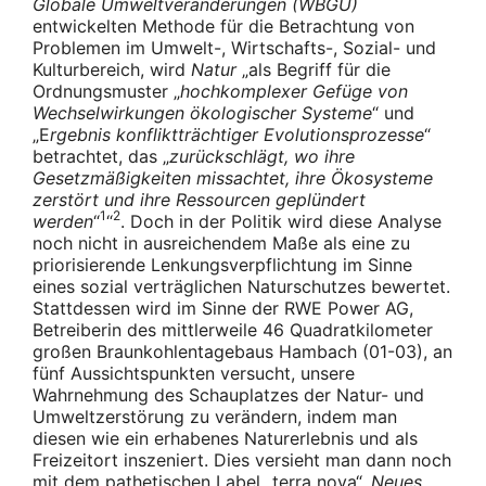
Globale Umweltveränderungen (WBGU)
entwickelten Methode für die Betrachtung von
Problemen im Umwelt-, Wirtschafts-, Sozial- und
Kulturbereich, wird
Natur
„als Begriff für die
Ordnungsmuster „
hochkomplexer Gefüge von
Wechselwirkungen ökologischer Systeme
“ und
„E
rgebnis konfliktträchtiger Evolutionsprozesse
“
betrachtet, das „
zurückschlägt, wo ihre
Gesetzmäßigkeiten missachtet, ihre Ökosysteme
zerstört und ihre Ressourcen geplündert
1
2
werden
“
“
. Doch in der Politik wird diese Analyse
noch nicht in ausreichendem Maße als eine zu
priorisierende Lenkungsverpflichtung im Sinne
eines sozial verträglichen Naturschutzes bewertet.
Stattdessen wird im Sinne der RWE Power AG,
Betreiberin des mittlerweile 46 Quadratkilometer
großen Braunkohlentagebaus Hambach (01-03), an
fünf Aussichtspunkten versucht, unsere
Wahrnehmung des Schauplatzes der Natur- und
Umweltzerstörung zu verändern, indem man
diesen wie ein erhabenes Naturerlebnis und als
Freizeitort inszeniert. Dies versieht man dann noch
mit dem pathetischen Label „terra nova“,
Neues