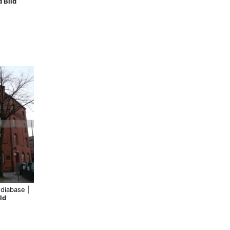
 Bild
diabase |
ld