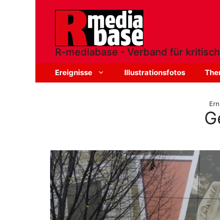
Zum
Inhalt
springen
R-mediabase - Verband für kritisch
Ereignisse
Illustrationsfotos
The
Ern
G