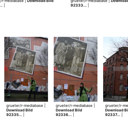
r/r-mediabase |
Download Bild
grueter/r-mediabase |
Download
..
|
92333...
|
grueter/r-mediabase |
grueter/r-mediabase |
grueter/r-me
Download Bild
Download Bild
Download Bi
92335...
|
92336...
|
92337...
|