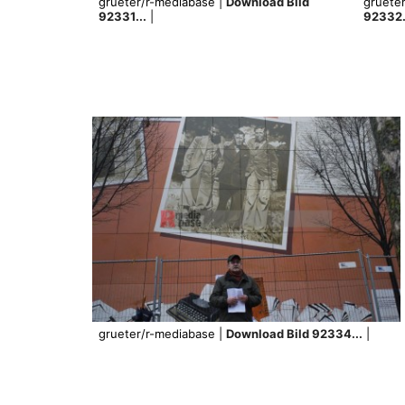
grueter/r-mediabase |
Download Bild
gruete
92331...
|
92332.
grueter/r-mediabase |
Download Bild 92334...
|