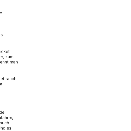
ke
es-
icket
er, zum
kennt man
gebraucht
hr
nde
fahrer,
 auch
Und es