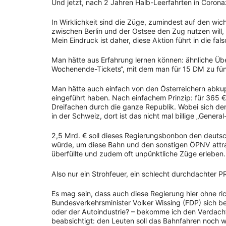
Und jetzt, nach 2 Jahren Halb-Leerfahrten in Corona
In Wirklichkeit sind die Züge, zumindest auf den wich
zwischen Berlin und der Ostsee den Zug nutzen will, 
Mein Eindruck ist daher, diese Aktion führt in die fal
Man hätte aus Erfahrung lernen können: ähnliche Üb
Wochenende-Tickets“, mit dem man für 15 DM zu fün
Man hätte auch einfach von den Österreichern abkupf
eingeführt haben. Nach einfachem Prinzip: für 365 
Dreifachen durch die ganze Republik. Wobei sich de
in der Schweiz, dort ist das nicht mal billige „Genera
2,5 Mrd. € soll dieses Regierungsbonbon den deutsc
würde, um diese Bahn und den sonstigen ÖPNV attra
überfüllte und zudem oft unpünktliche Züge erleben.
Also nur ein Strohfeuer, ein schlecht durchdachter 
Es mag sein, dass auch diese Regierung hier ohne ri
Bundesverkehrsminister Volker Wissing (FDP) sich bei
oder der Autoindustrie? – bekomme ich den Verdacht, 
beabsichtigt: den Leuten soll das Bahnfahren noch w