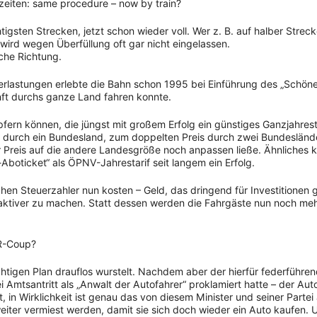
zeiten: same procedure – now by train?
tigsten Strecken, jetzt schon wieder voll. Wer z. B. auf halber Strec
wird wegen Überfüllung oft gar nicht eingelassen.
sche Richtung.
erlastungen erlebte die Bahn schon 1995 bei Einführung des „Schön
ft durchs ganze Land fahren konnte.
ern können, die jüngst mit großem Erfolg ein günstiges Ganzjahrest
€ durch ein Bundesland, zum doppelten Preis durch zwei Bundesländ
r Preis auf die andere Landesgröße noch anpassen ließe. Ähnliches 
l-Aboticket“ als ÖPNV-Jahrestarif seit langem ein Erfolg.
hen Steuerzahler nun kosten – Geld, das dringend für Investitionen 
ktiver zu machen. Statt dessen werden die Fahrgäste nun noch me
PR-Coup?
chtigen Plan drauflos wurstelt. Nachdem aber der hierfür federführe
 Amtsantritt als „Anwalt der Autofahrer“ proklamiert hatte – der Auto
in Wirklichkeit ist genau das von diesem Minister und seiner Partei
eiter vermiest werden, damit sie sich doch wieder ein Auto kaufen. 