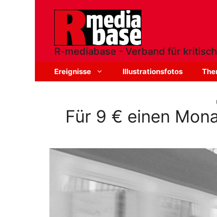
Zum
Inhalt
springen
R-mediabase - Verband für kritisch
Ereignisse
Illustrationsfotos
The
Für 9 € einen Mona