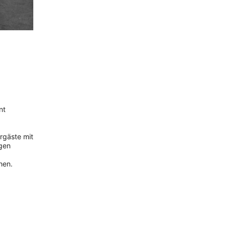
nt
hrgäste mit
agen
hen.