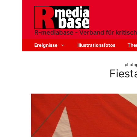
Zum
Inhalt
springen
R-mediabase - Verband für kritisch
Ereignisse
Illustrationsfotos
The
photog
Fiest