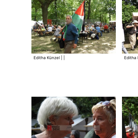
Editha Künzel | |
Editha 