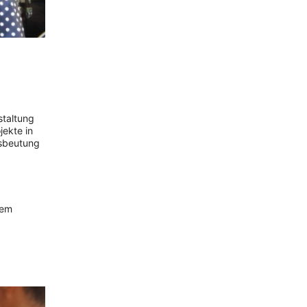
staltung
jekte in
usbeutung
nem