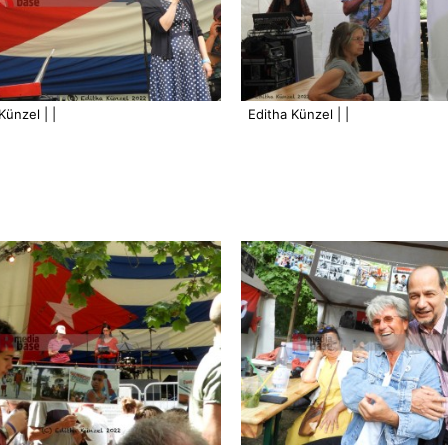
Künzel | |
Editha Künzel | |