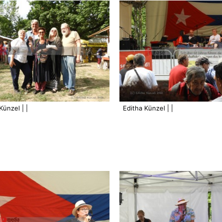
Künzel | |
Editha Künzel | |