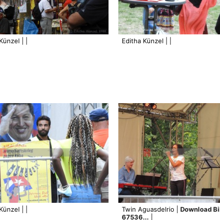
Künzel | |
Editha Künzel | |
Künzel | |
Twin Aguasdelrio |
Download Bi
67536...
|