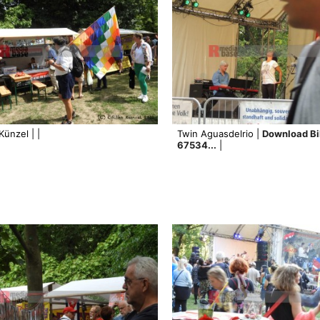
Künzel | |
Twin Aguasdelrio |
Download Bi
67534...
|