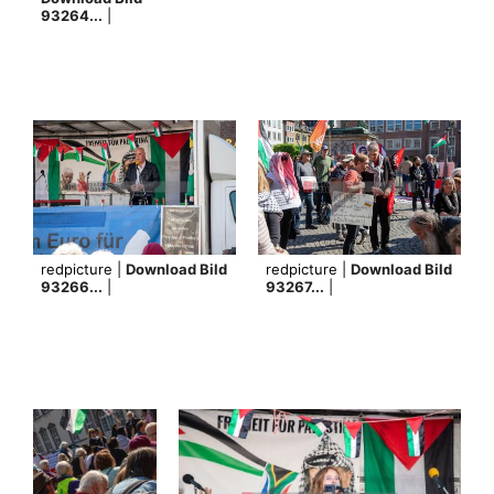
93264...
|
redpicture |
Download Bild
redpicture |
Download Bild
93266...
|
93267...
|