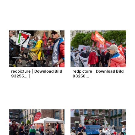
redpicture |
Download Bild
redpicture |
Download Bild
93255...
|
93256...
|