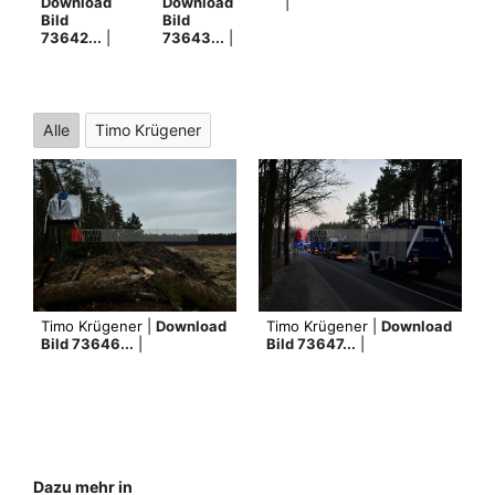
Download
Download
|
Bild
Bild
73642...
|
73643...
|
Alle
Timo Krügener
Timo Krügener |
Download
Timo Krügener |
Download
Bild 73646...
|
Bild 73647...
|
Dazu mehr in