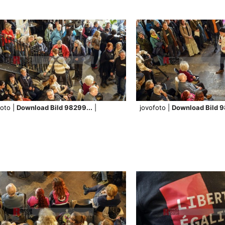
foto |
Download Bild 98299...
|
jovofoto |
Download Bild 9