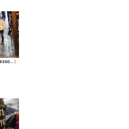
8300...
|