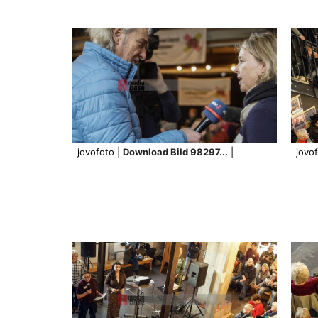
jovofoto |
Download Bild 98297...
|
jovo