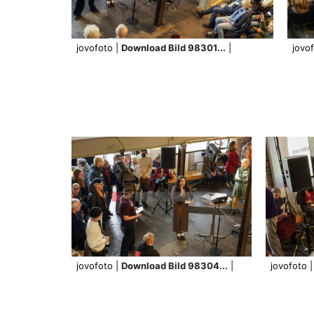
jovofoto |
Download Bild 98301...
|
jovo
jovofoto |
Download Bild 98304...
|
jovofoto 