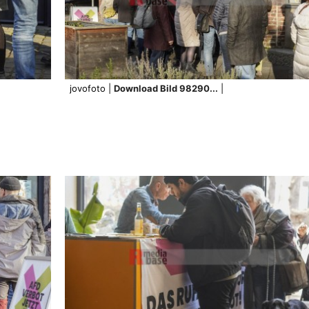
jovofoto |
Download Bild 98290...
|