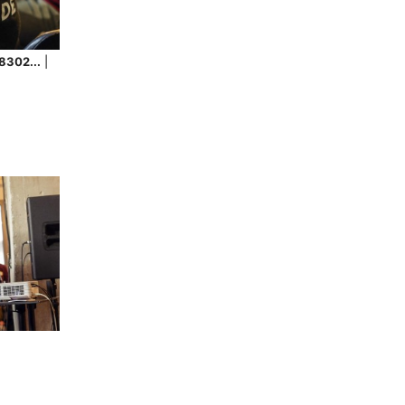
8302...
|