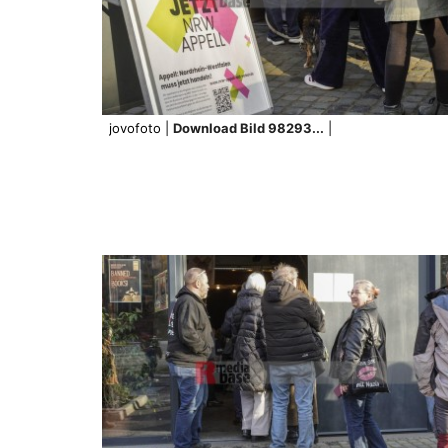
jovofoto |
Download Bild 98293...
|