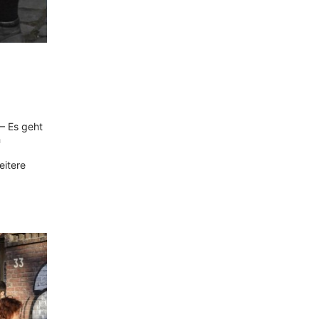
– Es geht
m
eitere