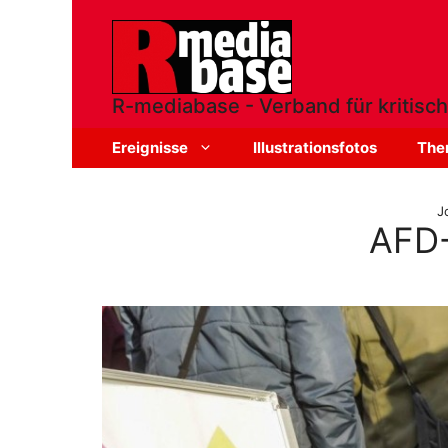
Zum
Inhalt
springen
R-mediabase - Verband für kritisch
Ereignisse
Illustrationsfotos
The
J
AFD-