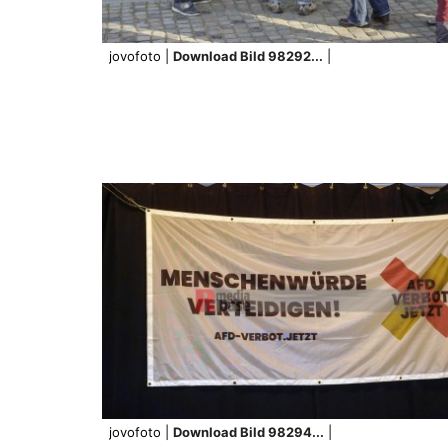
jovofoto |
Download Bild 98292...
|
jovofoto |
Download Bild 98294...
|