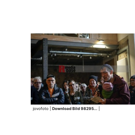
jovofoto |
Download Bild 98295...
|