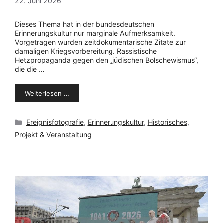
22. Juni 2026
Dieses Thema hat in der bundesdeutschen
Erinnerungskultur nur marginale Aufmerksamkeit.
Vorgetragen wurden zeitdokumentarische Zitate zur
damaligen Kriegsvorbereitung. Rassistische
Hetzpropaganda gegen den „jüdischen Bolschewismus“,
die die …
Weiterlesen …
Kategorien
Ereignisfotografie
,
Erinnerungskultur
,
Historisches
,
Projekt & Veranstaltung