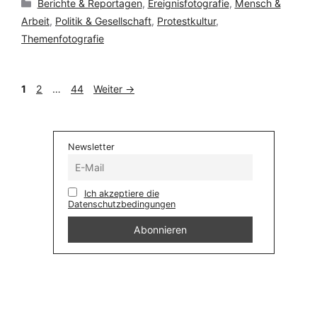
Kategorien
Berichte & Reportagen
,
Ereignisfotografie
,
Mensch &
Arbeit
,
Politik & Gesellschaft
,
Protestkultur
,
Themenfotografie
Seite
Seite
Seite
1
2
…
44
Weiter
→
Newsletter
Ich akzeptiere die
Datenschutzbedingungen