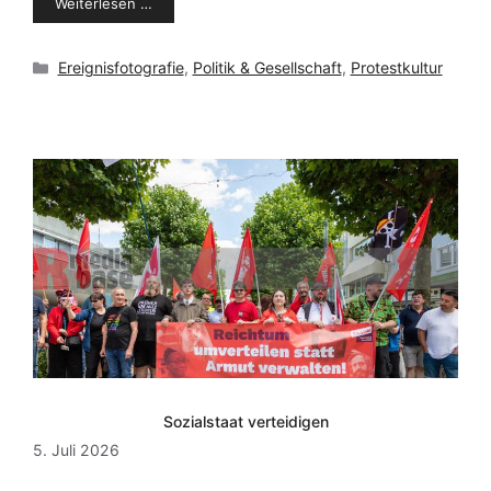
Weiterlesen …
Kategorien
Ereignisfotografie
,
Politik & Gesellschaft
,
Protestkultur
Sozialstaat verteidigen
5. Juli 2026