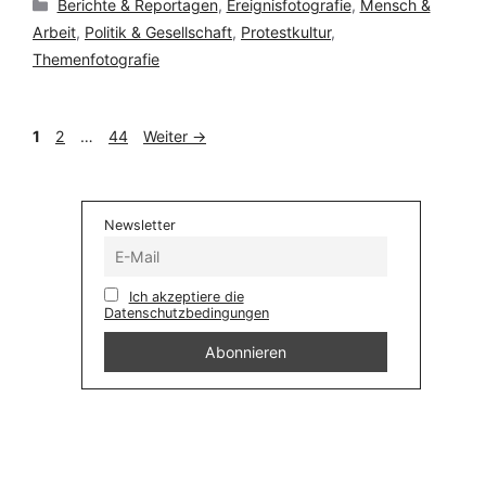
Kategorien
Berichte & Reportagen
,
Ereignisfotografie
,
Mensch &
Arbeit
,
Politik & Gesellschaft
,
Protestkultur
,
Themenfotografie
Seite
Seite
Seite
1
2
…
44
Weiter
→
Newsletter
Ich akzeptiere die
Datenschutzbedingungen