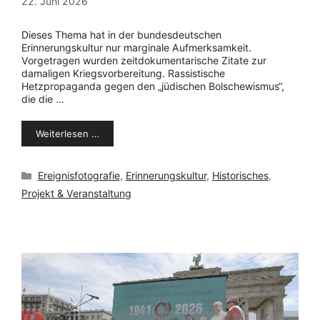
22. Juni 2026
Dieses Thema hat in der bundesdeutschen
Erinnerungskultur nur marginale Aufmerksamkeit.
Vorgetragen wurden zeitdokumentarische Zitate zur
damaligen Kriegsvorbereitung. Rassistische
Hetzpropaganda gegen den „jüdischen Bolschewismus“,
die die …
Weiterlesen …
Kategorien
Ereignisfotografie
,
Erinnerungskultur
,
Historisches
,
Projekt & Veranstaltung