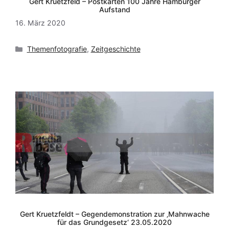
Gert Kruetzfeld – Postkarten 100 Jahre Hamburger
Aufstand
16. März 2020
Kategorien
Themenfotografie
,
Zeitgeschichte
Gert Kruetzfeldt – Gegendemonstration zur ‚Mahnwache
für das Grundgesetz‘ 23.05.2020