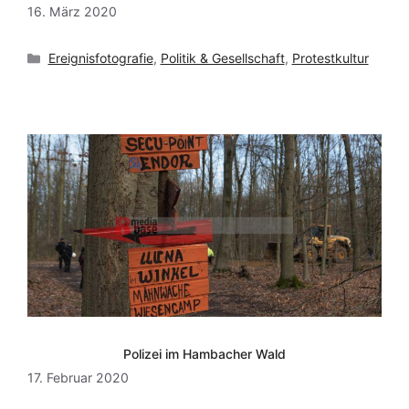
16. März 2020
Kategorien
Ereignisfotografie
,
Politik & Gesellschaft
,
Protestkultur
Polizei im Hambacher Wald
17. Februar 2020