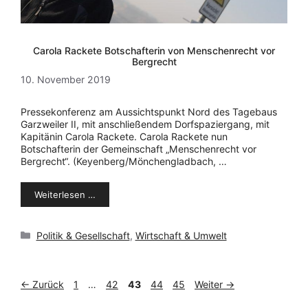
Carola Rackete Botschafterin von Menschenrecht vor
Bergrecht
10. November 2019
Pressekonferenz am Aussichtspunkt Nord des Tagebaus
Garzweiler II, mit anschließendem Dorfspaziergang, mit
Kapitänin Carola Rackete. Carola Rackete nun
Botschafterin der Gemeinschaft „Menschenrecht vor
Bergrecht“. (Keyenberg/Mönchengladbach, …
Weiterlesen …
Kategorien
Politik & Gesellschaft
,
Wirtschaft & Umwelt
Seite
Seite
Seite
Seite
Seite
←
Zurück
1
…
42
43
44
45
Weiter
→