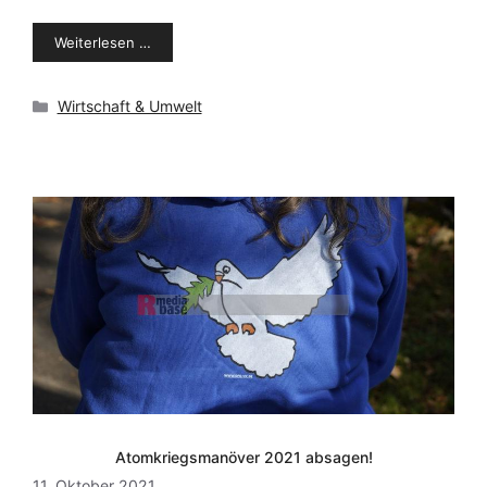
Weiterlesen …
Kategorien
Wirtschaft & Umwelt
Atomkriegsmanöver 2021 absagen!
11. Oktober 2021