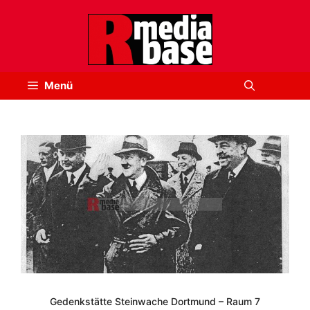
Zum
Inhalt
springen
Menü
Gedenkstätte Steinwache Dortmund – Raum 7