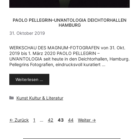
PAOLO PELLEGRIN–UN’ANTOLOGIA DEICHTORHALLEN
HAMBURG
31. Oktober 2019
WERKSCHAU DES MAGNUM-FOTOGRAFEN von 31. Okt.
2019 bis 1. März 2020 PAOLO PELLEGRIN –
UN’ANTOLOGIA seit heute in den Deichtorhallen, Hamburg.
Pellegrins Fotografien, eindrucksvoll kuratiert …
Weiterlesen …
Kategorien
Kunst Kultur & Literatur
Seite
Seite
Seite
Seite
←
Zurück
1
…
42
43
44
Weiter
→