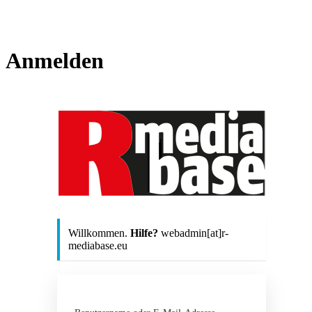
Anmelden
http
Willkommen.
Hilfe?
webadmin[at]r-
mediabase.eu