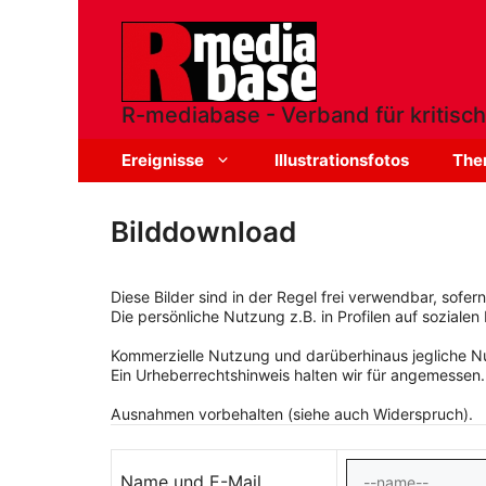
Zum
Inhalt
springen
R-mediabase - Verband für kritisch
Ereignisse
Illustrationsfotos
The
Bilddownload
Diese Bilder sind in der Regel frei verwendbar, sofe
Die persönliche Nutzung z.B. in Profilen auf sozialen 
Kommerzielle Nutzung und darüberhinaus jegliche Nut
Ein Urheberrechtshinweis halten wir für angemessen.
Ausnahmen vorbehalten (siehe auch Widerspruch).
Name und E-Mail