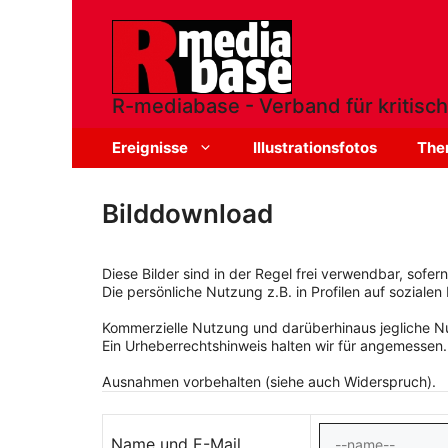
Zum
Inhalt
springen
R-mediabase - Verband für kritisch
Ereignisse
Illustrationsfotos
The
Bilddownload
Diese Bilder sind in der Regel frei verwendbar, sofe
Die persönliche Nutzung z.B. in Profilen auf sozialen 
Kommerzielle Nutzung und darüberhinaus jegliche Nut
Ein Urheberrechtshinweis halten wir für angemessen.
Ausnahmen vorbehalten (siehe auch Widerspruch).
Name und E-Mail