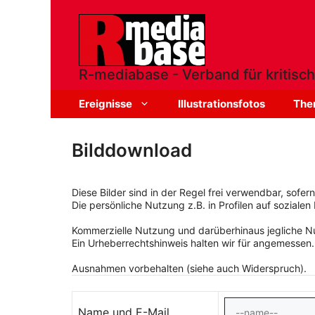
Zum
Inhalt
springen
R-mediabase - Verband für kritisch
Ereignisse
Illustrationsfotos
The
Bilddownload
Diese Bilder sind in der Regel frei verwendbar, sofe
Die persönliche Nutzung z.B. in Profilen auf sozialen 
Kommerzielle Nutzung und darüberhinaus jegliche Nut
Ein Urheberrechtshinweis halten wir für angemessen.
Ausnahmen vorbehalten (siehe auch Widerspruch).
Name und E-Mail