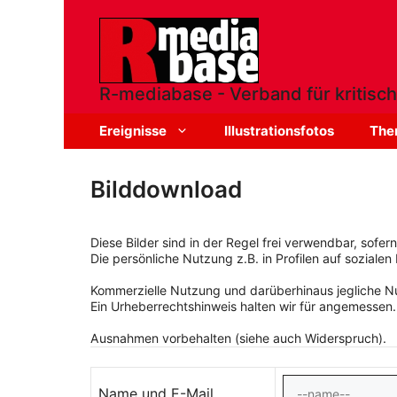
Zum
Inhalt
springen
R-mediabase - Verband für kritisch
Ereignisse
Illustrationsfotos
The
Bilddownload
Diese Bilder sind in der Regel frei verwendbar, sofe
Die persönliche Nutzung z.B. in Profilen auf sozialen 
Kommerzielle Nutzung und darüberhinaus jegliche Nut
Ein Urheberrechtshinweis halten wir für angemessen.
Ausnahmen vorbehalten (siehe auch Widerspruch).
Name und E-Mail