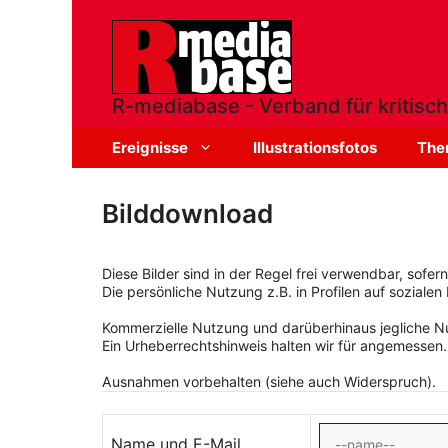
Zum
Inhalt
springen
R-mediabase - Verband für kritisch
Ereignisse
Illustrationsfotos
The
Bilddownload
Diese Bilder sind in der Regel frei verwendbar, sofe
Die persönliche Nutzung z.B. in Profilen auf sozialen 
Kommerzielle Nutzung und darüberhinaus jegliche Nut
Ein Urheberrechtshinweis halten wir für angemessen.
Ausnahmen vorbehalten (siehe auch Widerspruch).
Name und E-Mail