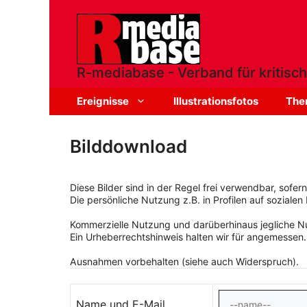
Zum
Inhalt
springen
R-mediabase - Verband für kritisch
Ereignisse
Illustrationsfotos
The
Bilddownload
Diese Bilder sind in der Regel frei verwendbar, sofe
Die persönliche Nutzung z.B. in Profilen auf sozialen 
Kommerzielle Nutzung und darüberhinaus jegliche Nut
Ein Urheberrechtshinweis halten wir für angemessen.
Ausnahmen vorbehalten (siehe auch Widerspruch).
Name und E-Mail