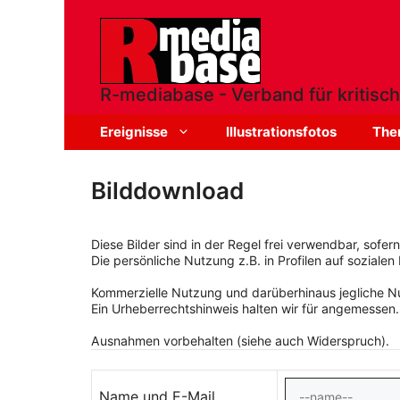
Zum
Inhalt
springen
R-mediabase - Verband für kritisch
Ereignisse
Illustrationsfotos
The
Bilddownload
Diese Bilder sind in der Regel frei verwendbar, sofe
Die persönliche Nutzung z.B. in Profilen auf sozialen 
Kommerzielle Nutzung und darüberhinaus jegliche Nut
Ein Urheberrechtshinweis halten wir für angemessen.
Ausnahmen vorbehalten (siehe auch Widerspruch).
Name und E-Mail