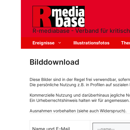
Zum
Inhalt
springen
R-mediabase - Verband für kritisch
Ereignisse
Illustrationsfotos
The
Bilddownload
Diese Bilder sind in der Regel frei verwendbar, sofe
Die persönliche Nutzung z.B. in Profilen auf sozialen 
Kommerzielle Nutzung und darüberhinaus jegliche Nut
Ein Urheberrechtshinweis halten wir für angemessen.
Ausnahmen vorbehalten (siehe auch Widerspruch).
Name und E-Mail