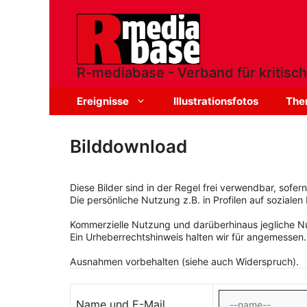
Zum
Inhalt
springen
R-mediabase - Verband für kritisch
Ereignisse
Illustrationsfotos
The
Bilddownload
Diese Bilder sind in der Regel frei verwendbar, sofe
Die persönliche Nutzung z.B. in Profilen auf sozialen 
Kommerzielle Nutzung und darüberhinaus jegliche Nut
Ein Urheberrechtshinweis halten wir für angemessen.
Ausnahmen vorbehalten (siehe auch Widerspruch).
Name und E-Mail