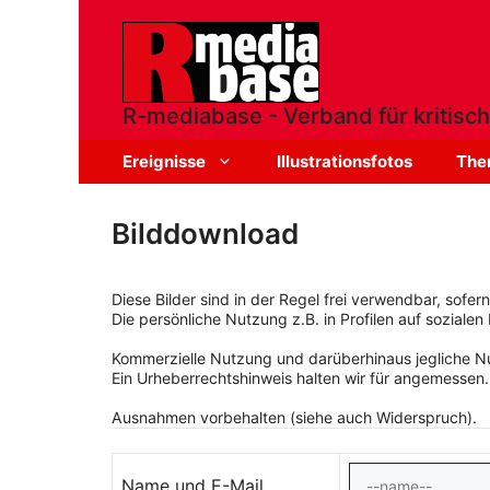
Zum
Inhalt
springen
R-mediabase - Verband für kritisch
Ereignisse
Illustrationsfotos
The
Bilddownload
Diese Bilder sind in der Regel frei verwendbar, sofe
Die persönliche Nutzung z.B. in Profilen auf sozialen 
Kommerzielle Nutzung und darüberhinaus jegliche Nut
Ein Urheberrechtshinweis halten wir für angemessen.
Ausnahmen vorbehalten (siehe auch Widerspruch).
Name und E-Mail