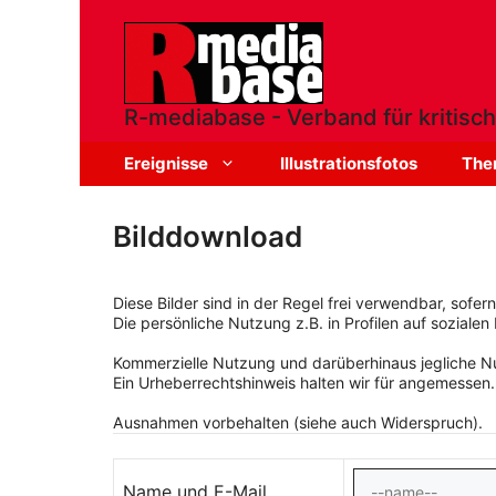
Zum
Inhalt
springen
R-mediabase - Verband für kritisch
Ereignisse
Illustrationsfotos
The
Bilddownload
Diese Bilder sind in der Regel frei verwendbar, sofe
Die persönliche Nutzung z.B. in Profilen auf sozialen 
Kommerzielle Nutzung und darüberhinaus jegliche Nut
Ein Urheberrechtshinweis halten wir für angemessen.
Ausnahmen vorbehalten (siehe auch Widerspruch).
Name und E-Mail