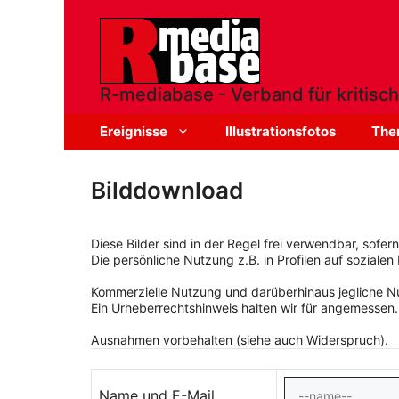
Zum
Inhalt
springen
R-mediabase - Verband für kritisch
Ereignisse
Illustrationsfotos
The
Bilddownload
Diese Bilder sind in der Regel frei verwendbar, sofe
Die persönliche Nutzung z.B. in Profilen auf sozialen 
Kommerzielle Nutzung und darüberhinaus jegliche Nut
Ein Urheberrechtshinweis halten wir für angemessen.
Ausnahmen vorbehalten (siehe auch Widerspruch).
Name und E-Mail