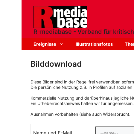
Zum
Inhalt
springen
R-mediabase - Verband für kritisch
Ereignisse
Illustrationsfotos
The
Bilddownload
Diese Bilder sind in der Regel frei verwendbar, sofe
Die persönliche Nutzung z.B. in Profilen auf sozialen 
Kommerzielle Nutzung und darüberhinaus jegliche Nut
Ein Urheberrechtshinweis halten wir für angemessen.
Ausnahmen vorbehalten (siehe auch Widerspruch).
Name und E-Mail