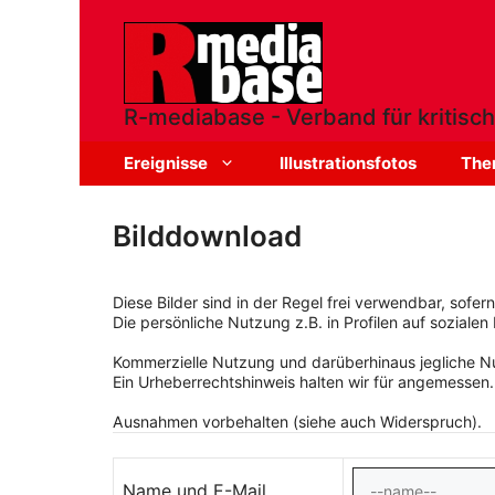
Zum
Inhalt
springen
R-mediabase - Verband für kritisch
Ereignisse
Illustrationsfotos
The
Bilddownload
Diese Bilder sind in der Regel frei verwendbar, sofe
Die persönliche Nutzung z.B. in Profilen auf sozialen 
Kommerzielle Nutzung und darüberhinaus jegliche Nut
Ein Urheberrechtshinweis halten wir für angemessen.
Ausnahmen vorbehalten (siehe auch Widerspruch).
Name und E-Mail