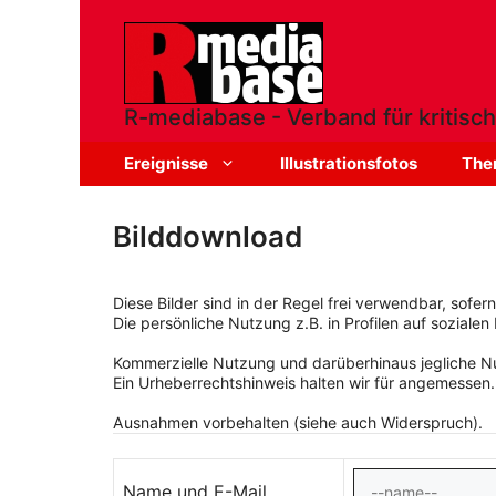
Zum
Inhalt
springen
R-mediabase - Verband für kritisch
Ereignisse
Illustrationsfotos
The
Bilddownload
Diese Bilder sind in der Regel frei verwendbar, sofe
Die persönliche Nutzung z.B. in Profilen auf sozialen 
Kommerzielle Nutzung und darüberhinaus jegliche Nut
Ein Urheberrechtshinweis halten wir für angemessen.
Ausnahmen vorbehalten (siehe auch Widerspruch).
Name und E-Mail